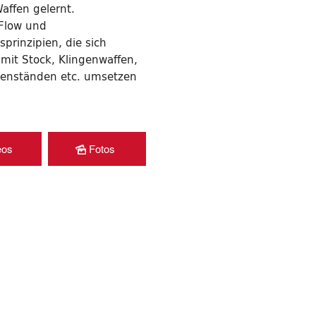
affen gelernt.
 Flow und
rinzipien, die sich
 mit Stock, Klingenwaffen,
genständen etc. umsetzen
eos
Fotos