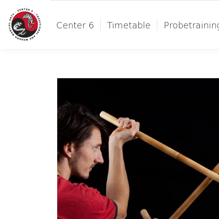
Center 6
Timetable
Probetrainin