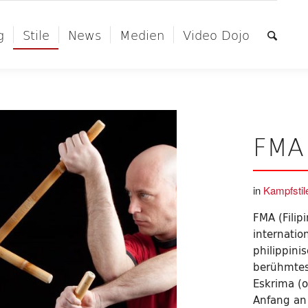
g
Stile
News
Medien
Video Dojo
FMA 
in
Kampfstil
FMA (Filipi
internatio
philippini
berühmtest
Eskrima (o
Anfang an