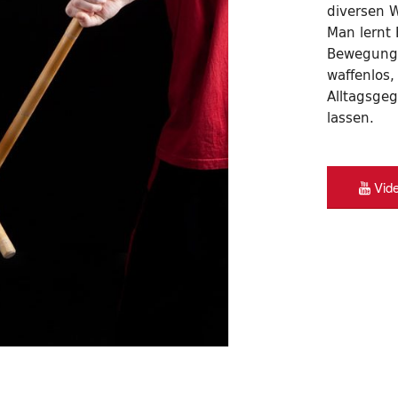
diversen W
Man lernt
Bewegungsp
waffenlos,
Alltagsge
lassen.
Vid