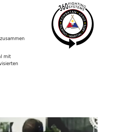
t zusammen
l mit
isierten