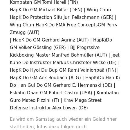
Kombatan GM Tomi Harell (FIN)
HapKiDo GM Michael Biffar (DEN) | Wing Chun
HapKiDo Protection Sifu Juri Felischmann (GER) |
Wing Chun HapKiDo FMA Free ConceptsGM Perry
Zmugg (AUT)
| HapKiDo GM Gerhard Agrinz (AUT) | HapKiDo
GM Volker Gössling (GER) | BJJ Progrssive
Kickboxing Master Manfred Bohmüller (AUT) | Jeet
Kune Do Instruktor Markus Christofer Wicke (DE) |
HapKiDo Hyol Du Bup GM Rami Vainionpää (FIN)|
HapKiDo GM Aek Roubach (ALG) | HapKiDo Han Ki
Do Han Gul Do GM Gerhard E. Hermanski (DE) |
Eskabo Daan GM Robert Castro (USA) | Kombatan
Guro Mateo Pizzini (IT) | Krav Maga Street
Defense Instruktor Alex Löwen (DE)
Es wird am Samstag auch wieder ein Galadinner
stattfinden, Infos dazu folgen noch.