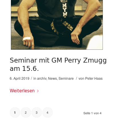
Seminar mit GM Perry Zmugg
am 15.6.
/
/
6. April 2019
in
archiv
,
News
,
Seminare
von
Peter Haas
Weiterlesen
2
3
4
1
Seite 1 von 4