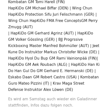
Kombatan GM Tomi Harell (FIN)
HapKiDo GM Michael Biffar (DEN) | Wing Chun
HapKiDo Protection Sifu Juri Felischmann (GER) |
Wing Chun HapKiDo FMA Free ConceptsGM Perry
Zmugg (AUT)
| HapKiDo GM Gerhard Agrinz (AUT) | HapKiDo
GM Volker Gössling (GER) | BJJ Progrssive
Kickboxing Master Manfred Bohmüller (AUT) | Jeet
Kune Do Instruktor Markus Christofer Wicke (DE) |
HapKiDo Hyol Du Bup GM Rami Vainionpää (FIN)|
HapKiDo GM Aek Roubach (ALG) | HapKiDo Han Ki
Do Han Gul Do GM Gerhard E. Hermanski (DE) |
Eskabo Daan GM Robert Castro (USA) | Kombatan
Guro Mateo Pizzini (IT) | Krav Maga Street
Defense Instruktor Alex Löwen (DE)
Es wird am Samstag auch wieder ein Galadinner
stattfinden, Infos dazu folgen noch.