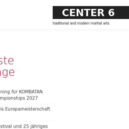
CENTER 6
traditional and modern martial arts
ste
äge
ining für KOMBATAN
mpionships 2027
is Europameisterschaft
estival und 25 jähriges